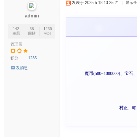
发表于 2025-5-18 13:25:21
|
显示
宝
贝
admin
玩
142
38
1235
家
主题
回帖
积分
交
管理员
流
积分
1235
社
区
发消息
魔币(500~100000
村正、帕