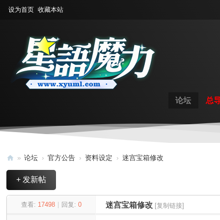
设为首页
收藏本站
论坛
总
»
论坛
›
官方公告
›
资料设定
›
迷宫宝箱修改
星
+ 发新帖
语
魔
查看:
17498
|
回复:
0
迷宫宝箱修改
[复制链接]
力