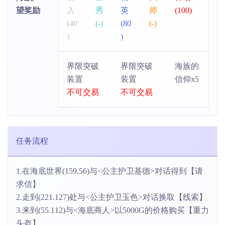
望奖励
入
秀
英
师
(100)
(40
(-)
(80
(-)
)
)
界限突破
界限突破
海族的
装置
装置
信仰x5
不可交易
不可交易
任务流程
1.在海底世界(159.56)与<公主护卫基德>对话得到【请
求信】
2.走到(221.127)处与<公主护卫玉色>对话换取【线索】
3.来到(55.112)与<海底商人>以5000G的价格购买【重力
头盔】