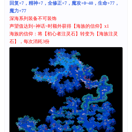
回复+7，精神+7，全修正+7，魔攻+0~40，生命+77，
魔力+77
深海系列装备不可装饰
声望值达到<神话>时额外获得【海族的信仰】x1
海族的信仰：将【初心者注灵石】转变为【海族注灵
石】，每次消耗3份