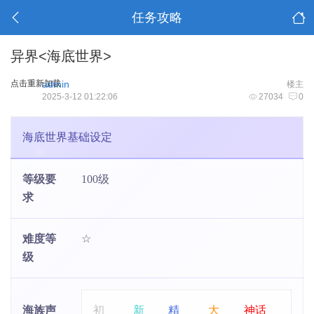
任务攻略
异界<海底世界>
点击重新加载
admin
楼主
2025-3-12 01:22:06
27034
0
海底世界基础设定
等级要
100级
求
难度等
☆
级
海族声
初
新
精
大
神话