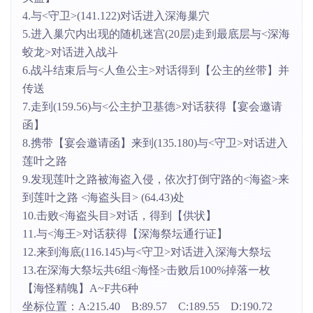
4.与<守卫>(141.122)对话进入深海巢穴
5.进入巢穴内出现的随机迷宫(20层)走到最底层与<深海
蛟龙>对话进入战斗
6.战斗结束后与<人鱼公主>对话得到【公主的丝带】并
传送
7.走到(159.56)与<公主护卫基德>对话获得【宴会邀请
函】
8.携带【宴会邀请函】来到(135.180)与<守卫>对话进入
莲叶之路
9.发现莲叶之路被海盗入侵，依次打倒守路的<海盗>来
到莲叶之路 <海盗头目> (64.43)处
10.击败<海盗头目>对话，得到【供状】
11.与<海王>对话获得【深海祭坛通行证】
12.来到海底(116.145)与<守卫>对话进入深海大祭坛
13.在深海大祭坛共6组<海怪>击败后100%掉落一枚
【海怪精魄】A~F共6种
坐标位置：A:215.40 B:89.57 C:189.55 D:190.72