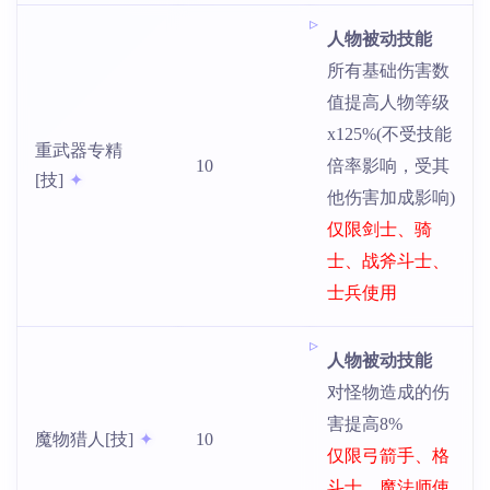
人物被动技能
所有基础伤害数
值提高人物等级
x125%(不受技能
重武器专精
10
倍率影响，受其
[技]
他伤害加成影响)
仅限剑士、骑
士、战斧斗士、
士兵使用
人物被动技能
对怪物造成的伤
害提高8%
魔物猎人[技]
10
仅限弓箭手、格
斗士、魔法师使