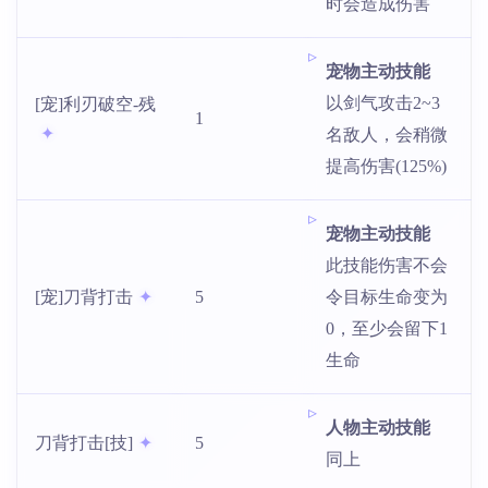
时会造成伤害
宠物主动技能
以剑气攻击2~3
[宠]利刃破空-残
1
名敌人，会稍微
提高伤害(125%)
宠物主动技能
此技能伤害不会
[宠]刀背打击
5
令目标生命变为
0，至少会留下1
生命
人物主动技能
刀背打击[技]
5
同上