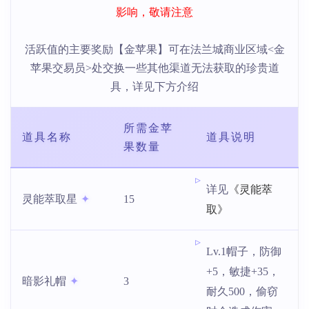
影响，敬请注意
活跃值的主要奖励【金苹果】可在法兰城商业区域<金
苹果交易员>处交换一些其他渠道无法获取的珍贵道
具，详见下方介绍
所需金苹
道具名称
道具说明
果数量
《灵能萃
详见
灵能萃取星
15
取》
Lv.1帽子，防御
+5，敏捷+35，
暗影礼帽
3
耐久500，偷窃