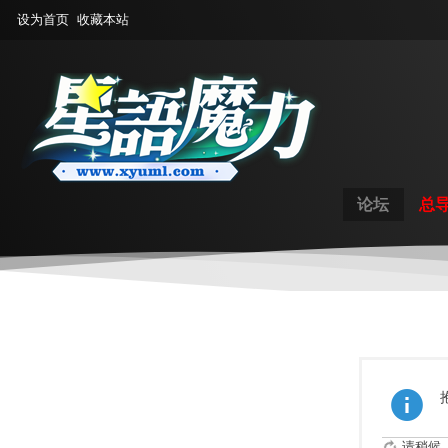
设为首页
收藏本站
论坛
总
请稍候..