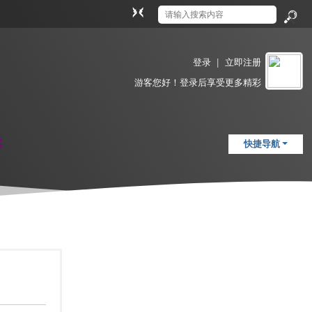
切
换
搜
到
索
窄
登录
|
立即注册
版
游客
您好！登录后享受更多精彩
载
快捷导航