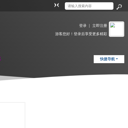
切
换
搜
到
索
窄
登录
|
立即注册
版
游客
您好！登录后享受更多精彩
载
快捷导航