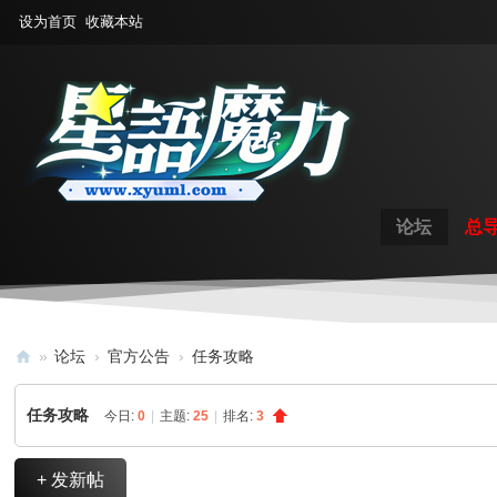
设为首页
收藏本站
论坛
总
»
论坛
›
官方公告
›
任务攻略
星
任务攻略
今日:
0
|
主题:
25
|
排名:
3
语
魔
+ 发新帖
力