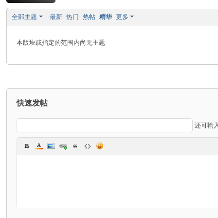
宝
全部主题
最新
热门
热帖
精华
更多
贝
玩
本版块或指定的范围内尚无主题
家
交
流
社
快速发帖
区
还可输