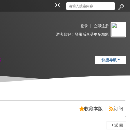
切
换
搜
到
索
窄
登录
|
立即注册
版
游客
您好！登录后享受更多精彩
载
快捷导航
收藏本版
|
订阅
返 回