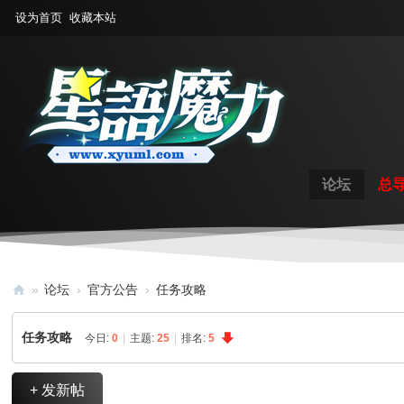
设为首页
收藏本站
论坛
总
»
论坛
›
官方公告
›
任务攻略
星
任务攻略
今日:
0
|
主题:
25
|
排名:
5
语
魔
+ 发新帖
力