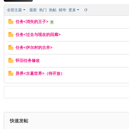
宝
全部主题
最新
热门
热帖
精华
更多
贝
任务<消失的王子>
玩
家
任务<过去与现在的回廊>
交
流
任务<伊尔村的古井>
社
怀旧任务修改
区
异界<古墓世界>（待开放）
快速发帖