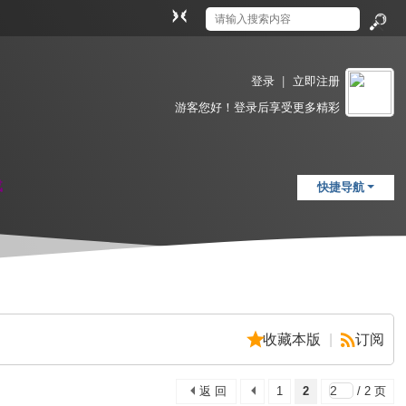
切
换
搜
到
索
窄
登录
|
立即注册
版
游客
您好！登录后享受更多精彩
载
快捷导航
收藏本版
|
订阅
返 回
1
2
/ 2 页