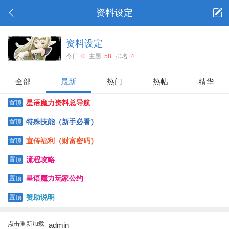
资料设定
资料设定
今日:
0
主题:
58
排名:
4
全部
最新
热门
热帖
精华
星语魔力资料总导航
置顶
特殊技能（新手必看）
置顶
宣传福利（财富密码）
置顶
流程攻略
置顶
星语魔力玩家公约
置顶
赞助说明
置顶
点击重新加载
admin