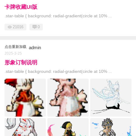
卡牌收藏UI版
.star-table { background: radial-gradient(circle at 10% ...
21016
0
点击重新加载
admin
2025-3-25
形象订制说明
.star-table { background: radial-gradient(circle at 10% ...