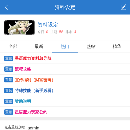
资料设定
资料设定
今日:
0
主题:
58
排名:
4
全部
最新
热门
热帖
精华
星语魔力资料总导航
置顶
流程攻略
置顶
宣传福利（财富密码）
置顶
特殊技能（新手必看）
置顶
赞助说明
置顶
星语魔力玩家公约
置顶
点击重新加载
admin