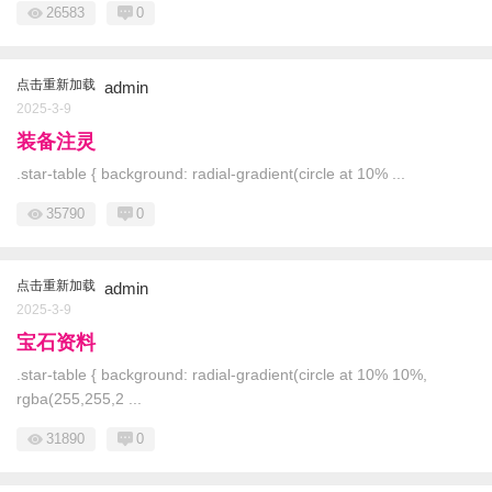
26583
0
点击重新加载
admin
2025-3-9
装备注灵
.star-table { background: radial-gradient(circle at 10% ...
35790
0
点击重新加载
admin
2025-3-9
宝石资料
.star-table { background: radial-gradient(circle at 10% 10%,
rgba(255,255,2 ...
31890
0