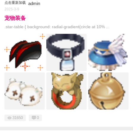
点击重新加载
admin
2025-3-9
宠物装备
.star-table { background: radial-gradient(circle at 10% ...
31650
0